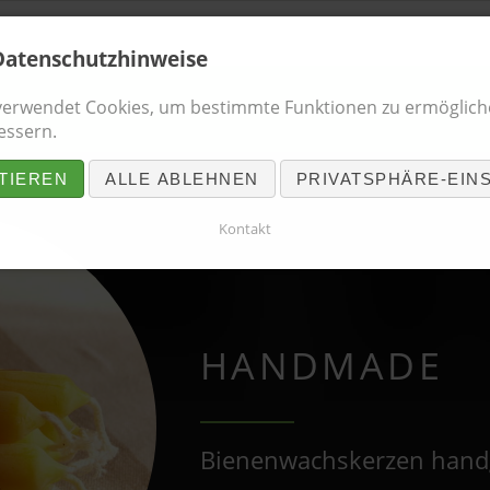
Datenschutzhinweise
verwendet Cookies, um bestimmte Funktionen zu ermöglich
essern.
TIEREN
ALLE ABLEHNEN
PRIVATSPHÄRE-EIN
Kontakt
HANDMADE
Bienenwachskerzen handg