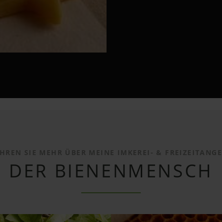
HREN SIE MEHR ÜBER MEINE IMKEREI- & FREIZEITANG
DER BIENENMENSCH