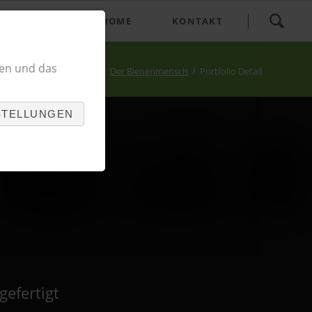
Navigation
HOME
KONTAKT
überspringen
en und das
Der Bienenmensch
Portfolio Detail
STELLUNGEN
efertigt